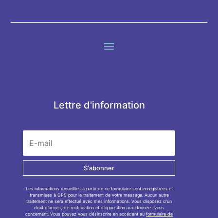
Lettre d'information
S'abonner
Les informations recueillies à partir de ce formulaire sont enregistrées et
transmises à GPS pour le traitement de votre message. Aucun autre
traitement ne sera effectué avec mes informations. Vous disposez d'un
droit d'accès, de rectification et d'opposition aux données vous
concernant. Vous pouvez vous désinscrire en accédant au
formulaire de