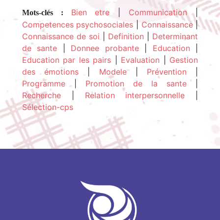
Bien etre
|
Communication
|
Mots-clés :
Competences psychosociales
|
Connaissance
|
Connaissance de soi
|
Definition
|
Determinant
de sante
|
Donnee probante
|
Education
|
Education par les pairs
|
Evaluation
|
Gestion
des émotions
|
Modele
|
Prévention
|
Programme
|
Promotion de la sante
|
Recherche
|
Relation interpersonnelle
|
Sélection-cps