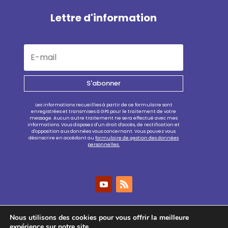
Lettre d'information
S'abonner
Les informations recueillies à partir de ce formulaire sont
enregistrées et transmises à GPS pour le traitement de votre
message. Aucun autre traitement ne sera effectué avec mes
informations. Vous disposez d'un droit d'accès, de rectification et
d'opposition aux données vous concernant. Vous pouvez vous
désinscrire en accédant au
formulaire de gestion des données
personnelles.
Nous utilisons des cookies pour vous offrir la meilleure
expérience sur notre site.