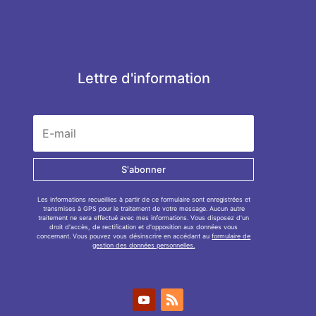
Lettre d'information
S'abonner
Les informations recueillies à partir de ce formulaire sont enregistrées et
transmises à GPS pour le traitement de votre message. Aucun autre
traitement ne sera effectué avec mes informations. Vous disposez d'un
droit d'accès, de rectification et d'opposition aux données vous
concernant. Vous pouvez vous désinscrire en accédant au
formulaire de
gestion des données personnelles.