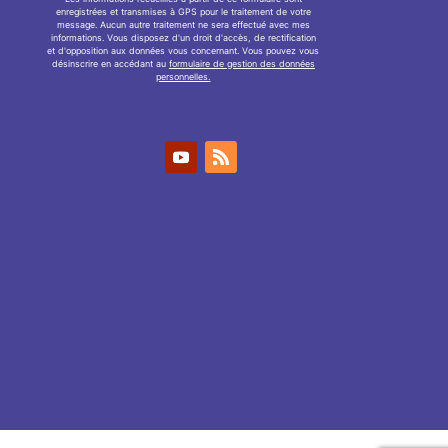
enregistrées et transmises à GPS pour le traitement de votre
message. Aucun autre traitement ne sera effectué avec mes
informations. Vous disposez d'un droit d'accès, de rectification
et d'opposition aux données vous concernant. Vous pouvez vous
désinscrire en accédant au
formulaire de gestion des données
personnelles.