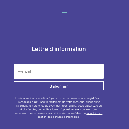
Lettre d'information
S'abonner
Les informations recueillies à partir de ce formulaire sont enregistrées et
transmises à GPS pour le traitement de votre message. Aucun autre
traitement ne sera effectué avec mes informations. Vous disposez d'un
droit d'accès, de rectification et d'opposition aux données vous
concernant. Vous pouvez vous désinscrire en accédant au
formulaire de
gestion des données personnelles.