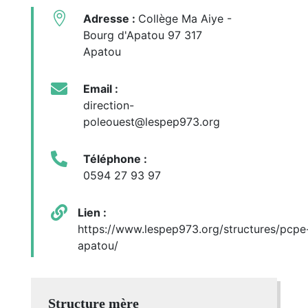

Adresse :
Collège Ma Aiye -
Bourg d'Apatou 97 317
Apatou

Email :
direction-
poleouest@lespep973.org

Téléphone :
0594 27 93 97

Lien :
https://www.lespep973.org/structures/pcpe
apatou/
Structure mère