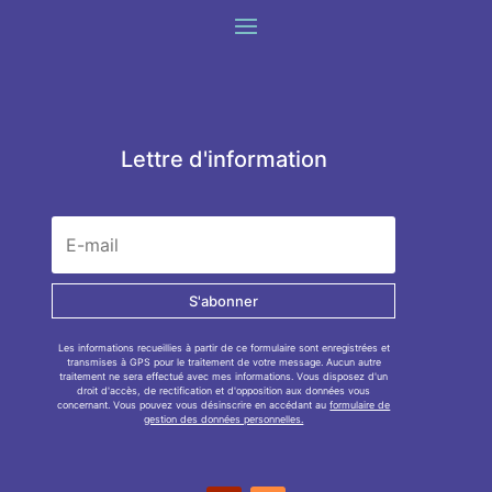
Lettre d'information
S'abonner
Les informations recueillies à partir de ce formulaire sont enregistrées et
transmises à GPS pour le traitement de votre message. Aucun autre
traitement ne sera effectué avec mes informations. Vous disposez d'un
droit d'accès, de rectification et d'opposition aux données vous
concernant. Vous pouvez vous désinscrire en accédant au
formulaire de
gestion des données personnelles.