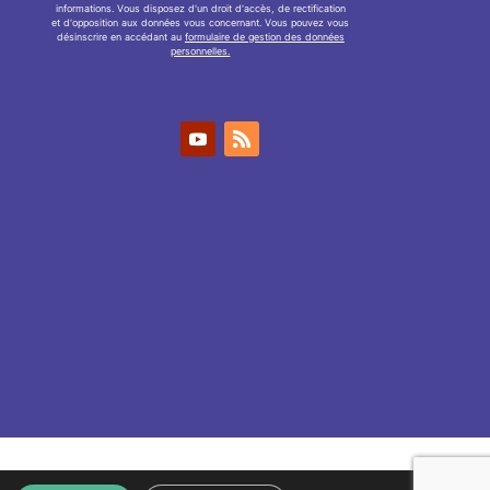
informations. Vous disposez d'un droit d'accès, de rectification
et d'opposition aux données vous concernant. Vous pouvez vous
désinscrire en accédant au
formulaire de gestion des données
personnelles.
fidentialité